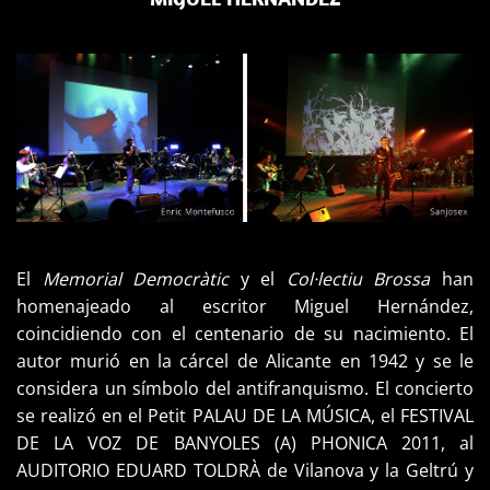
El
Memorial Democràtic
y el
Col·lectiu Brossa
han
homenajeado
al escritor
Miguel Hernández
,
coincidiendo
con el centenario
de su nacimiento.
El
autor
murió
en la cárcel
de Alicante
en 1942
y se le
considera
un símbolo
del antifranquismo
.
El concierto
se realizó
en el Petit PALAU DE LA MÚSICA
,
el FESTIVAL
DE LA VOZ
DE BANYOLES
(
A)
PHONICA
2011, al
AUDITORIO
EDUARD
TOLDRÀ
de Vilanova
y
la Geltrú y