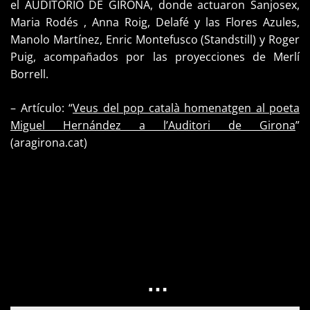
el
AUDITORIO
DE GIRONA
, donde actuaron
Sanjosex,
Maria Rodés
, Anna
Roig,
Delafé y
las Flores Azules
,
Manolo
Martínez,
Enric Montefusco
(
Standstill)
y Roger
Puig
, acompañados
por las
proyecciones de
Merlí
Borrell
.
– Artículo: “
Veus del pop català homenatgen al poeta
Miguel Hernández a l’Auditori de Girona
”
(aragirona.cat)
…