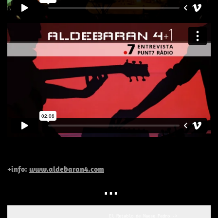
+info:
www.aldebaran4.com
…
  El Retablo de Maese Pedro ->